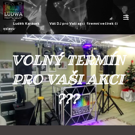
Luděk Karásek Váš DJ pro Vaši akci firemní večírek či
oslavu
VOLNÝ TERMÍN
PRO VAŠI AKCI
???